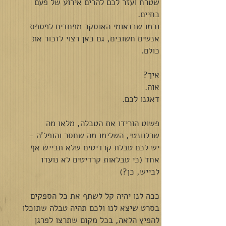
שטרח ועזר לכם להרים אירוע של פעם
בחיים.
וכמו שבנאומי האוסקר מפחדים לפספס
אנשים חשובים, גם כאן רצוי לזכור את
כולם.
איך?
אוה.
דאגנו לכם.
פשוט הורידו את הטבלה, מלאו מה
שרלוונטי, השלימו מה שחסר והופל'ה -
יש לכם טבלת קרדיטים שלא תבייש אף
אחד (כי טבלאות קרדיטים לא נועדו
לבייש, כן?)
ככה לנו יהיה קל לשתף את כל הספקים
בסרט שיצא לנו ולכם תהיה טבלה שתוכלו
להפיץ הלאה, בכל מקום שתרצו לפרגן